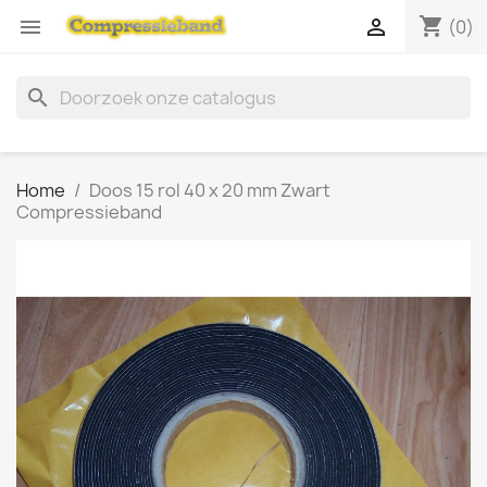
shopping_cart


(0)
search
Home
Doos 15 rol 40 x 20 mm Zwart
Compressieband