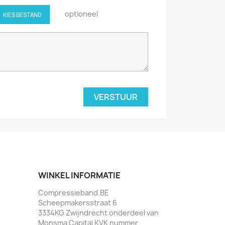
optioneel
KIES BESTAND
WINKEL INFORMATIE
Compressieband.BE
Scheepmakersstraat 6
3334KG Zwijndrecht onderdeel van
Monsma Capital KVK nummer