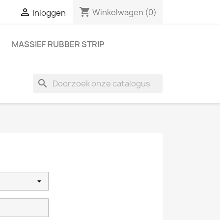
shopping_cart

Winkelwagen
(0)
Inloggen
M
MASSIEF RUBBER STRIP
search