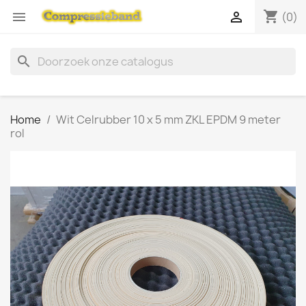
shopping_cart


(0)
search
Home
Wit Celrubber 10 x 5 mm ZKL EPDM 9 meter
rol