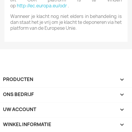
op
http://ec.europa.eu/odr
.
Wanneer je klacht nog niet elders in behandeling is
dan staat het je vrij om je klacht te deponeren via het
platform van de Europese Unie.
PRODUCTEN

ONS BEDRIJF

UW ACCOUNT

WINKEL INFORMATIE
keyboard_arrow_down