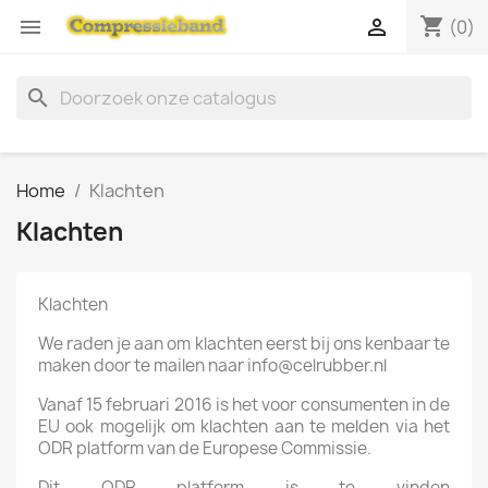
shopping_cart


(0)
search
Home
Klachten
Klachten
Klachten
We raden je aan om klachten eerst bij ons kenbaar te
maken door te mailen naar info@celrubber.nl
Vanaf 15 februari 2016 is het voor consumenten in de
EU ook mogelijk om klachten aan te melden via het
ODR platform van de Europese Commissie.
Dit ODR platform is te vinden