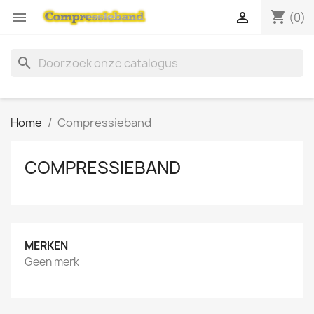
shopping_cart


(0)
search
Home
Compressieband
COMPRESSIEBAND
MERKEN
Geen merk