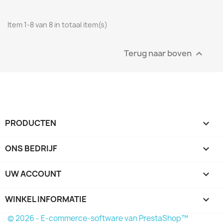
Item 1-8 van 8 in totaal item(s)
Terug naar boven

PRODUCTEN

ONS BEDRIJF

UW ACCOUNT

WINKEL INFORMATIE
keyboard_arrow_down
© 2026 - E-commerce-software van PrestaShop™